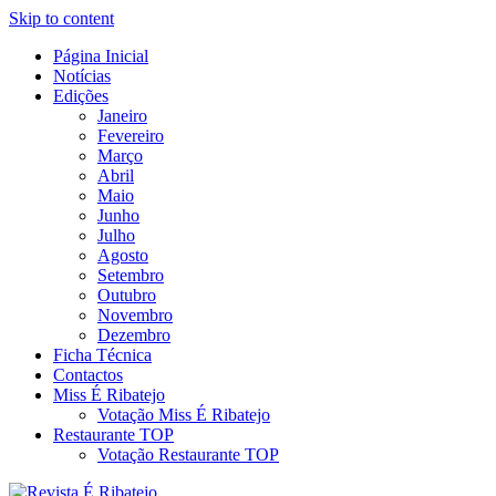
Skip to content
Página Inicial
Revista Social Online
Notícias
É Ribatejo – Revista Social Onl
Edições
Janeiro
Fevereiro
Março
Abril
Maio
Junho
Julho
Agosto
Setembro
Outubro
Novembro
Dezembro
Ficha Técnica
Contactos
Miss É Ribatejo
Votação Miss É Ribatejo
Restaurante TOP
Votação Restaurante TOP