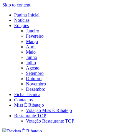
Skip to content
Página Inicial
Revista Social Online
Notícias
É Ribatejo – Revista Social
Edições
Janeiro
Online
Fevereiro
Março
Abril
Maio
Junho
Julho
Agosto
Setembro
Outubro
Novembro
Dezembro
Ficha Técnica
Contactos
Miss É Ribatejo
Votação Miss É Ribatejo
Restaurante TOP
Votação Restaurante TOP