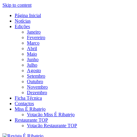
Skip to content
Página Inicial
Revista Social Online
Notícias
É Ribatejo – Revista Social Onl
Edições
Janeiro
Fevereiro
Março
Abril
Maio
Junho
Julho
Agosto
Setembro
Outubro
Novembro
Dezembro
Ficha Técnica
Contactos
Miss É Ribatejo
Votação Miss É Ribatejo
Restaurante TOP
Votação Restaurante TOP