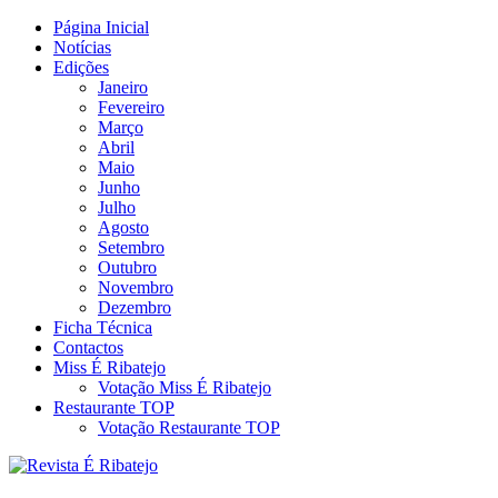
Skip
Página Inicial
Revista Social Online
to
Notícias
É Ribatejo – Revista Social
content
Edições
Janeiro
Online
Fevereiro
Março
Abril
Maio
Junho
Julho
Agosto
Setembro
Outubro
Novembro
Dezembro
Ficha Técnica
Contactos
Miss É Ribatejo
Votação Miss É Ribatejo
Restaurante TOP
Votação Restaurante TOP