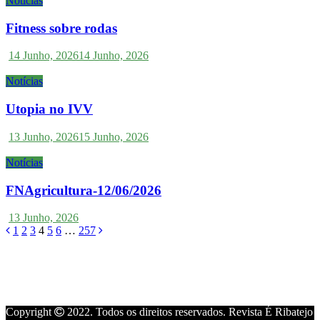
Notícias
Fitness sobre rodas
14 Junho, 2026
14 Junho, 2026
Notícias
Utopia no IVV
13 Junho, 2026
15 Junho, 2026
Notícias
FNAgricultura-12/06/2026
13 Junho, 2026
Navegação
1
2
3
4
5
6
…
257
de
artigos
Copyright
2022. Todos os direitos reservados. Revista É Ribatejo