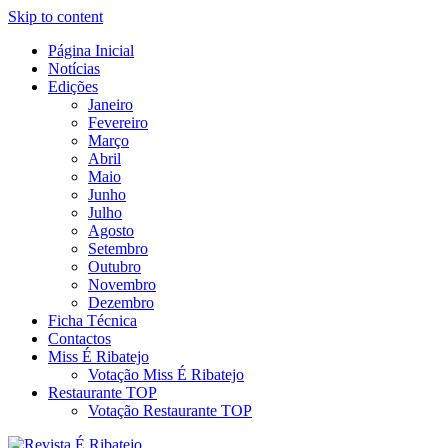
Skip to content
Página Inicial
Revista Social Online
Notícias
É Ribatejo – Revista Social
Edições
Janeiro
Online
Fevereiro
Março
Abril
Maio
Junho
Julho
Agosto
Setembro
Outubro
Novembro
Dezembro
Ficha Técnica
Contactos
Miss É Ribatejo
Votação Miss É Ribatejo
Restaurante TOP
Votação Restaurante TOP