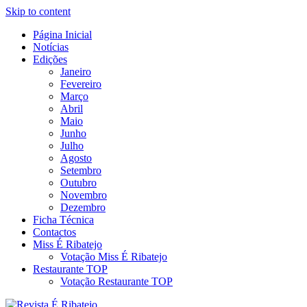
Skip to content
Página Inicial
Revista Social Online
Notícias
É Ribatejo – Revista Social
Edições
Janeiro
Online
Fevereiro
Março
Abril
Maio
Junho
Julho
Agosto
Setembro
Outubro
Novembro
Dezembro
Ficha Técnica
Contactos
Miss É Ribatejo
Votação Miss É Ribatejo
Restaurante TOP
Votação Restaurante TOP