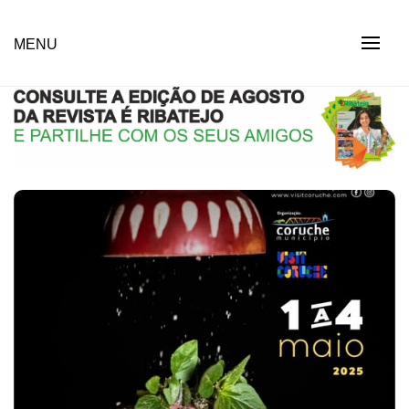
Skip
to
Revista Social Online
MENU
É RIBATEJO – REVISTA
content
SOCIAL ONLINE