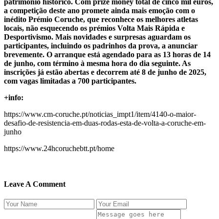
património histórico. Com prize money total de cinco mil euros,
a competição deste ano promete ainda mais emoção com o
inédito Prémio Coruche, que reconhece os melhores atletas
locais, não esquecendo os prémios Volta Mais Rápida e
Desportivismo. Mais novidades e surpresas aguardam os
participantes, incluindo os padrinhos da prova, a anunciar
brevemente. O arranque está agendado para as 13 horas de 14
de junho, com término à mesma hora do dia seguinte. As
inscrições já estão abertas e decorrem até 8 de junho de 2025,
com vagas limitadas a 700 participantes.
+info:
https://www.cm-coruche.pt/noticias_impt1/item/4140-o-maior-
desafio-de-resistencia-em-duas-rodas-esta-de-volta-a-coruche-em-
junho
https://www.24hcoruchebtt.pt/home
Leave A Comment