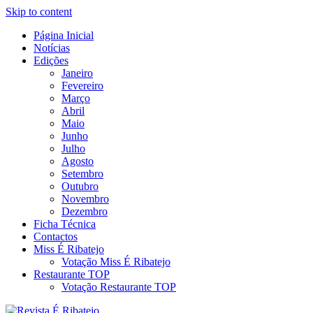
Skip to content
Página Inicial
Revista Social Online
Notícias
É Ribatejo – Revista Social
Edições
Janeiro
Online
Fevereiro
Março
Abril
Maio
Junho
Julho
Agosto
Setembro
Outubro
Novembro
Dezembro
Ficha Técnica
Contactos
Miss É Ribatejo
Votação Miss É Ribatejo
Restaurante TOP
Votação Restaurante TOP