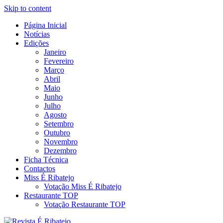
Skip to content
Página Inicial
Revista Social Online
Notícias
É Ribatejo – Revista Social Onl
Edições
Janeiro
Fevereiro
Março
Abril
Maio
Junho
Julho
Agosto
Setembro
Outubro
Novembro
Dezembro
Ficha Técnica
Contactos
Miss É Ribatejo
Votação Miss É Ribatejo
Restaurante TOP
Votação Restaurante TOP