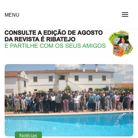
Skip
to
Revista Social Online
MENU
É RIBATEJO – REVISTA
content
SOCIAL ONLINE
Notícias