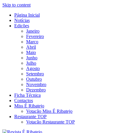
Skip to content
Página Inicial
Revista Social Online
Notícias
É Ribatejo – Revista Social
Edições
Janeiro
Online
Fevereiro
Março
Abril
Maio
Junho
Julho
Agosto
Setembro
Outubro
Novembro
Dezembro
Ficha Técnica
Contactos
Miss É Ribatejo
Votação Miss É Ribatejo
Restaurante TOP
Votação Restaurante TOP