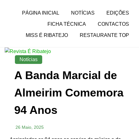
Skip
to
Revista Social Online
PÁGINA INICIAL
NOTÍCIAS
EDIÇÕES
É RIBATEJO – REVISTA
content
FICHA TÉCNICA
CONTACTOS
SOCIAL ONLINE
MISS É RIBATEJO
RESTAURANTE TOP
Notícias
A Banda Marcial de
Almeirim Comemora
94 Anos
26 Maio, 2025