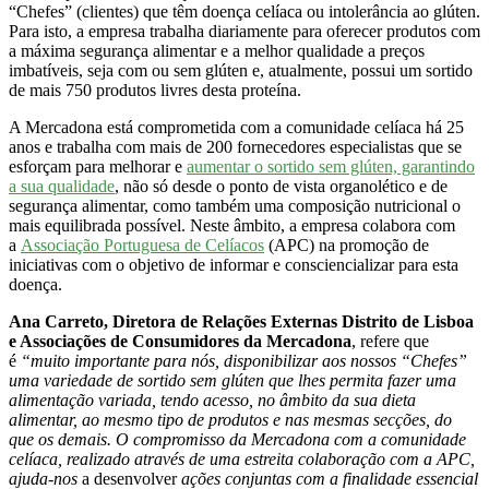
“Chefes” (clientes) que têm doença celíaca ou intolerância ao glúten.
Para isto, a empresa trabalha diariamente para oferecer produtos com
a máxima segurança alimentar e a melhor qualidade a preços
imbatíveis, seja com ou sem glúten e, atualmente, possui um sortido
de mais 750 produtos livres desta proteína.
A Mercadona está comprometida com a comunidade celíaca há 25
anos e trabalha com mais de 200 fornecedores especialistas que se
esforçam para melhorar e
aumentar o sortido sem glúten, garantindo
a sua qualidade
, não só desde o ponto de vista organolético e de
segurança alimentar, como também uma composição nutricional o
mais equilibrada possível. Neste âmbito, a empresa colabora com
a
Associação Portuguesa de Celíacos
(APC) na promoção de
iniciativas com o objetivo de informar e consciencializar para esta
doença.
Ana Carreto, Diretora de Relações Externas Distrito de Lisboa
e Associações de Consumidores da Mercadona
, refere que
é
“muito importante para nós, disponibilizar aos nossos “Chefes”
uma variedade de sortido sem glúten que lhes permita fazer uma
alimentação variada, tendo acesso, no âmbito da sua dieta
alimentar, ao mesmo tipo de produtos e nas mesmas secções, do
que os demais. O compromisso da Mercadona com a comunidade
celíaca, realizado através de uma estreita colaboração com a APC,
ajuda-nos
a desenvolver
ações conjuntas com a finalidade essencial