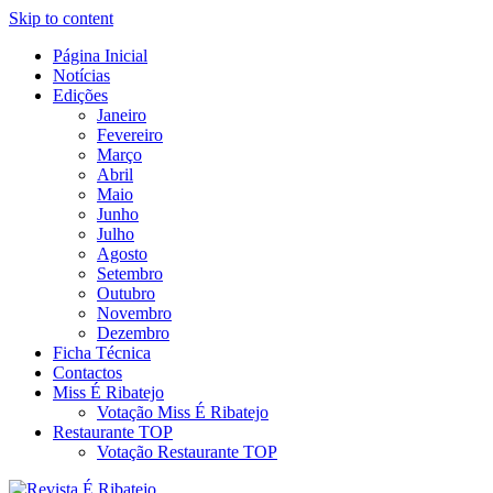
Skip to content
Página Inicial
Revista Social Online
Notícias
É Ribatejo – Revista Social
Edições
Janeiro
Online
Fevereiro
Março
Abril
Maio
Junho
Julho
Agosto
Setembro
Outubro
Novembro
Dezembro
Ficha Técnica
Contactos
Miss É Ribatejo
Votação Miss É Ribatejo
Restaurante TOP
Votação Restaurante TOP