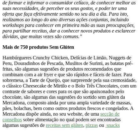
de formar e informar o consumidor celíaco, de conhecer melhor as
suas necessidades, de perceber os seus gostos, e poder ter uma
oferta que faça efetivamente sentido no seu dia a dia. Para isto,
realizamos ao longo do ano diversas ações conjuntas, incluindo
workshops para conhecer em primeira mão as suas preocupações,
para partilhar receitas, dar a conhecer novos produtos e esclarecer
dúvidas, que muitas vezes são comuns.”
Mais de 750 produtos Sem Glúten
Hambúrgueres Crunchy Chicken, Delícias de Limão, Nuggets de
Peru, Douradinhos de Pescada, Muslitos de Surimi, as batatas pré-
fritas, são algumas sugestões de produtos recomendados que
combinam com a air fryer e que são rápidos e fáceis de fazer. Para
sobremesa, a Tarte de Queijo, que surpreende pela sua cremosidade,
o clássico Cheesecake de Mirtilo e o Bolo Três Chocolates, com um
contraste de sabores e cores para os que são apaixonados pelo
chocolate, são algumas das sugestões do sortido sem glúten da
Mercadona, composto ainda por uma ampla variedade de massas,
pães, bolachas, bem como outros produtos frescos e congelados. A
Mercadona dispõe ainda, no seu website, de uma
secção de
conselhos
sobre alimentação no qual podem ser encontradas
algumas sugestões de
receitas sem glúten
,
pizzas
ou
snacks