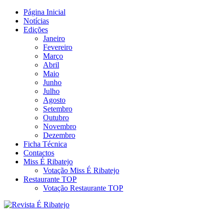
Skip
Página Inicial
Revista Social Online
to
Notícias
É Ribatejo – Revista Social
content
Edições
Janeiro
Online
Fevereiro
Março
Abril
Maio
Junho
Julho
Agosto
Setembro
Outubro
Novembro
Dezembro
Ficha Técnica
Contactos
Miss É Ribatejo
Votação Miss É Ribatejo
Restaurante TOP
Votação Restaurante TOP