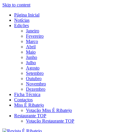
Skip to content
Página Inicial
Revista Social Online
Notícias
É Ribatejo – Revista Social
Edições
Janeiro
Online
Fevereiro
Março
Abril
Maio
Junho
Julho
Agosto
Setembro
Outubro
Novembro
Dezembro
Ficha Técnica
Contactos
Miss É Ribatejo
Votação Miss É Ribatejo
Restaurante TOP
Votação Restaurante TOP