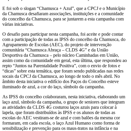
E foi sob o slogan “Chamusca + Azul”, que a CPCJ e o Município
da Chamusca desafiaram associações, instituições e a comunidade
do concelho da Chamusca, para se juntarem a esta campanha com
várias iniciativas.
O desafio para participar nesta campanha, foi aceite e pode contar
com a participação de todas as IPSS do concelho da Chamusca, do
Agrupamento de Escolas (AEC), do projeto de intervenção
comunitária “Chamusca Abraça – CLDS 4G” e da União
Desportiva da Chamusca – pelo núcleo Caminhadas em União,
assim como da comunidade em geral, esta última, que respondeu ao
repto “Juntos na Parentalidade Positiva”, com o envio de fotos e
“dicas” sobre esta temática, que foram sendo publicadas nas redes
socais da CPCJ da Chamusca, ao longo de todo o mês abril. No
âmbito desta iniciativa o edifício dos Paços do Concelho esteve
iluminado de azul, a cor do laço, símbolo da campanha.
As IPSS do concelho colaboraram, nesta iniciativa, elaborando um
laço azul, símbolo da campanha, o grupo de seniores que integram
as atividades da CLDS 4G costurou laços azuis para colocar à
lapela, que foram distribuídos às IPSS e os alunos de todas as
escolas do AEC vestiram-se de azul e com balões da mesma cor
formaram, em cada escola, o laço Azul Humano como forma de
sensibilização e prevenção para os maus-tratos na infância e na