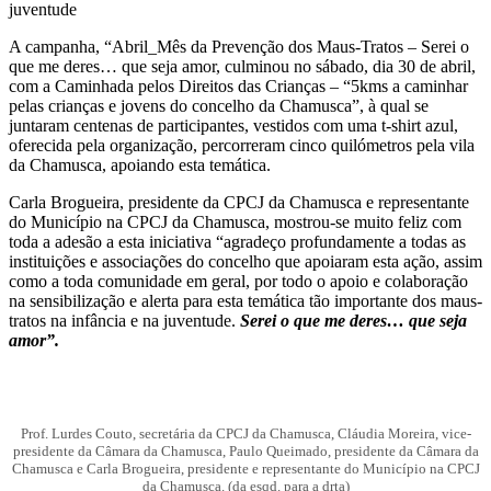
juventude
A campanha, “Abril_Mês da Prevenção dos Maus-Tratos – Serei o
que me deres… que seja amor, culminou no sábado, dia 30 de abril,
com a Caminhada pelos Direitos das Crianças – “5kms a caminhar
pelas crianças e jovens do concelho da Chamusca”, à qual se
juntaram centenas de participantes, vestidos com uma t-shirt azul,
oferecida pela organização, percorreram cinco quilómetros pela vila
da Chamusca, apoiando esta temática.
Carla Brogueira, presidente da CPCJ da Chamusca e representante
do Município na CPCJ da Chamusca, mostrou-se muito feliz com
toda a adesão a esta iniciativa “agradeço profundamente a todas as
instituições e associações do concelho que apoiaram esta ação, assim
como a toda comunidade em geral, por todo o apoio e colaboração
na sensibilização e alerta para esta temática tão importante dos maus-
tratos na infância e na juventude.
Serei o que me deres… que seja
amor”.
Prof. Lurdes Couto, secretária da CPCJ da Chamusca, Cláudia Moreira, vice-
presidente da Câmara da Chamusca, Paulo Queimado, presidente da Câmara da
Chamusca e Carla Brogueira, presidente e representante do Município na CPCJ
da Chamusca. (da esqd. para a drta)