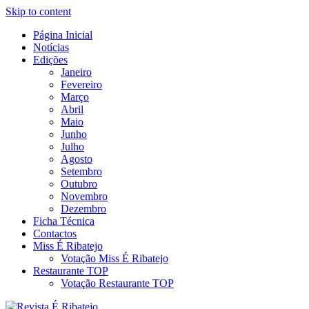
Skip to content
Página Inicial
Revista Social Online
Notícias
É Ribatejo – Revista Social Onl
Edições
Janeiro
Fevereiro
Março
Abril
Maio
Junho
Julho
Agosto
Setembro
Outubro
Novembro
Dezembro
Ficha Técnica
Contactos
Miss É Ribatejo
Votação Miss É Ribatejo
Restaurante TOP
Votação Restaurante TOP