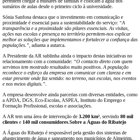
permitem chegar a milhares de famílias e colocam a água nos
sumários de aulas desde o primeiro ciclo à universidade.
Sónia Sanfona destaca que o investimento em comunicação e
proximidade é essencial para a sustentabilidade do serviço:
“A
transparência e a proximidade são pilares essenciais. As visitas,
ações nas escolas e presença no território permitem-nos explicar
melhor as soluções que implementamos e fortalecer a confiança das
populações.”,
adianta a autarca.
A Presidente da AR sublinha ainda o impacto destas iniciativas no
relacionamento com a comunidade:
“O contacto direto com quem
servimos tem mostrado resultados muito positivos. A população
reconhece o esforço da empresa em comunicar com clareza e em
estar presente onde faz sentido: no terreno, nas escolas, nos eventos
e nos meios digitais.”
.
A empresa desenvolve ainda parcerias com diversas entidades, como
a APDA, DGS, Eco-Escolas, ASPEA, Instituto do Emprego e
Formação Profissional, escolas e associações.
A AR tem uma área de intervenção de
3.200 km²
, servindo
80 mil
clientes
e
140 mil consumidores
.
Sobre a Águas do Ribatejo
A Águas do Ribatejo é responsável pela gestão dos sistemas de
abastecimento de água e saneamento nos municípios de Almeirim,