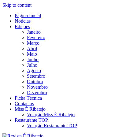
Skip to content
Página Inicial
Revista Social Online
Notícias
É Ribatejo – Revista Social
Edições
Janeiro
Online
Fevereiro
Março
Abril
Maio
Junho
Julho
Agosto
Setembro
Outubro
Novembro
Dezembro
Ficha Técnica
Contactos
Miss É Ribatejo
Votação Miss É Ribatejo
Restaurante TOP
Votação Restaurante TOP