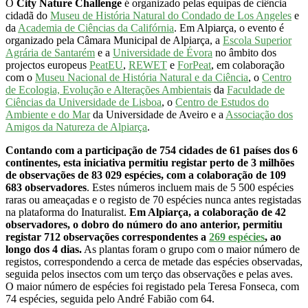
O
City Nature Challenge
é organizado pelas equipas de ciência
cidadã do
Museu de História Natural do Condado de Los Angeles
e
da
Academia de Ciências da Califórnia
. Em Alpiarça, o evento é
organizado pela Câmara Municipal de Alpiarça, a
Escola Superior
Agrária de Santarém
e a
Universidade de Évora
no âmbito dos
projectos europeus
PeatEU
,
REWET
e
ForPeat
, em colaboração
com o
Museu Nacional de História Natural e da Ciência
, o
Centro
de Ecologia, Evolução e Alterações Ambientais
da
Faculdade de
Ciências da Universidade de Lisboa
, o
Centro de Estudos do
Ambiente e do Mar
da Universidade de Aveiro e a
Associação dos
Amigos da Natureza de Alpiarça
.
Contando com a participação de 754 cidades de 61 países dos 6
continentes, esta iniciativa permitiu registar perto de 3 milhões
de observações de 83 029 espécies, com a colaboração de 109
683 observadores
. Estes números incluem mais de 5 500 espécies
raras ou ameaçadas e o registo de 70 espécies nunca antes registadas
na plataforma do Inaturalist.
Em Alpiarça, a colaboração de 42
observadores, o dobro do número do ano anterior, permitiu
registar 712 observações correspondentes a
269 espécies
, ao
longo dos 4 dias.
As plantas foram o grupo com o maior número de
registos, correspondendo a cerca de metade das espécies observadas,
seguida pelos insectos com um terço das observações e pelas aves.
O maior número de espécies foi registado pela Teresa Fonseca, com
74 espécies, seguida pelo André Fabião com 64.