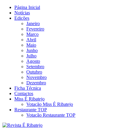
Skip
Página Inicial
Revista Social Online
to
Notícias
É Ribatejo – Revista Social
content
Edições
Janeiro
Online
Fevereiro
Março
Abril
Maio
Junho
Julho
Agosto
Setembro
Outubro
Novembro
Dezembro
Ficha Técnica
Contactos
Miss É Ribatejo
Votação Miss É Ribatejo
Restaurante TOP
Votação Restaurante TOP