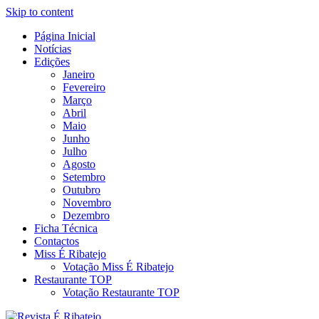
Skip to content
Página Inicial
Revista Social Online
Notícias
É Ribatejo – Revista Social
Edições
Janeiro
Online
Fevereiro
Março
Abril
Maio
Junho
Julho
Agosto
Setembro
Outubro
Novembro
Dezembro
Ficha Técnica
Contactos
Miss É Ribatejo
Votação Miss É Ribatejo
Restaurante TOP
Votação Restaurante TOP