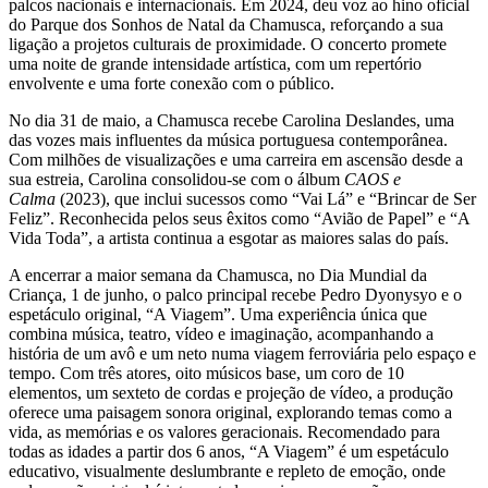
palcos nacionais e internacionais. Em 2024, deu voz ao hino oficial
do Parque dos Sonhos de Natal da Chamusca, reforçando a sua
ligação a projetos culturais de proximidade. O concerto promete
uma noite de grande intensidade artística, com um repertório
envolvente e uma forte conexão com o público.
No dia 31 de maio, a Chamusca recebe Carolina Deslandes, uma
das vozes mais influentes da música portuguesa contemporânea.
Com milhões de visualizações e uma carreira em ascensão desde a
sua estreia, Carolina consolidou-se com o álbum
CAOS e
Calma
(2023), que inclui sucessos como “Vai Lá” e “Brincar de Ser
Feliz”. Reconhecida pelos seus êxitos como “Avião de Papel” e “A
Vida Toda”, a artista continua a esgotar as maiores salas do país.
A encerrar a maior semana da Chamusca, no Dia Mundial da
Criança, 1 de junho, o palco principal recebe Pedro Dyonysyo e o
espetáculo original, “A Viagem”. Uma experiência única que
combina música, teatro, vídeo e imaginação, acompanhando a
história de um avô e um neto numa viagem ferroviária pelo espaço e
tempo. Com três atores, oito músicos base, um coro de 10
elementos, um sexteto de cordas e projeção de vídeo, a produção
oferece uma paisagem sonora original, explorando temas como a
vida, as memórias e os valores geracionais. Recomendado para
todas as idades a partir dos 6 anos, “A Viagem” é um espetáculo
educativo, visualmente deslumbrante e repleto de emoção, onde