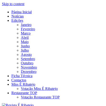
Skip to content
Página Inicial
Revista Social Online
Notícias
É Ribatejo – Revista Social
Edições
Janeiro
Online
Fevereiro
Março
Abril
Maio
Junho
Julho
Agosto
Setembro
Outubro
Novembro
Dezembro
Ficha Técnica
Contactos
Miss É Ribatejo
Votação Miss É Ribatejo
Restaurante TOP
Votação Restaurante TOP