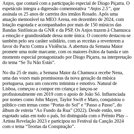
Anjos, que contará com a participação especial de Diogo Piçarra. O
espetáculo integra a digressão comemorativa
“Anjos 2.5”
, que
assinala os 25 anos de carreira dos irmãos Rosado. Após uma
atuação memorável na MEO Arena, em dezembro de 2024, com
lotação esgotada e acompanhados por mais de 150 músicos das
Bandas Sinfónicas da GNR e da PSP, Os Anjos trazem à Chamusca
a emoção e grandiosidade dessa noite única. O concerto destacou-se
também pelo seu caráter solidário, com as receitas a reverterem a
favor do Pacto Contra a Violência. A abertura da Semana Maior
promete uma noite marcante, com os maiores êxitos da banda e um
momento especial protagonizado por Diogo Piçarra, na interpretação
do tema “Se Tu Não Estás”.
No dia 25 de maio, a Semana Maior da Chamusca recebe Nena,
uma das vozes mais promissoras da nova geração da música
portuguesa, para um concerto intimista e emotivo. Natural de
Lisboa, começou a compor em criança e lançou-se
profissionalmente em 2019 com o apoio de João Só. Influenciada
por nomes como John Mayer, Taylor Swift e Maro, conquistou o
público com temas como “Portas do Sol” e “Passo a Passo”, do
álbum de estreia “Ao Fundo da Rua” (2022). Desde então, tem
esgotado salas em todo o país, foi distinguida com o Prémio Play –
Artista Revelação 2023 e participou no Festival da Canção 2024
com o tema “Teorias da Conspiração”.