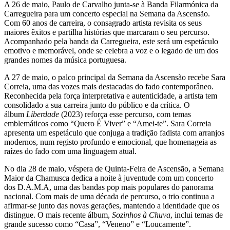
A 26 de maio, Paulo de Carvalho junta-se à Banda Filarmónica da
Carregueira para um concerto especial na Semana da Ascensão.
Com 60 anos de carreira, o consagrado artista revisita os seus
maiores êxitos e partilha histórias que marcaram o seu percurso.
Acompanhado pela banda da Carregueira, este será um espetáculo
emotivo e memorável, onde se celebra a voz e o legado de um dos
grandes nomes da música portuguesa.
A 27 de maio, o palco principal da Semana da Ascensão recebe Sara
Correia, uma das vozes mais destacadas do fado contemporâneo.
Reconhecida pela força interpretativa e autenticidade, a artista tem
consolidado a sua carreira junto do público e da crítica. O
álbum
Liberdade
(2023) reforça esse percurso, com temas
emblemáticos como “Quero É Viver” e “Amei-te”. Sara Correia
apresenta um espetáculo que conjuga a tradição fadista com arranjos
modernos, num registo profundo e emocional, que homenageia as
raízes do fado com uma linguagem atual.
No dia 28 de maio, véspera de Quinta-Feira de Ascensão, a Semana
Maior da Chamusca dedica a noite à juventude com um concerto
dos D.A.M.A, uma das bandas pop mais populares do panorama
nacional. Com mais de uma década de percurso, o trio continua a
afirmar-se junto das novas gerações, mantendo a identidade que os
distingue. O mais recente álbum,
Sozinhos à Chuva
, inclui temas de
grande sucesso como “Casa”, “Veneno” e “Loucamente”.