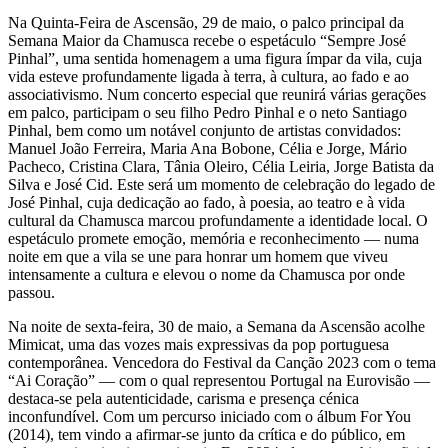
Na Quinta-Feira de Ascensão, 29 de maio, o palco principal da
Semana Maior da Chamusca recebe o espetáculo “Sempre José
Pinhal”, uma sentida homenagem a uma figura ímpar da vila, cuja
vida esteve profundamente ligada à terra, à cultura, ao fado e ao
associativismo. Num concerto especial que reunirá várias gerações
em palco, participam o seu filho Pedro Pinhal e o neto Santiago
Pinhal, bem como um notável conjunto de artistas convidados:
Manuel João Ferreira, Maria Ana Bobone, Célia e Jorge, Mário
Pacheco, Cristina Clara, Tânia Oleiro, Célia Leiria, Jorge Batista da
Silva e José Cid. Este será um momento de celebração do legado de
José Pinhal, cuja dedicação ao fado, à poesia, ao teatro e à vida
cultural da Chamusca marcou profundamente a identidade local. O
espetáculo promete emoção, memória e reconhecimento — numa
noite em que a vila se une para honrar um homem que viveu
intensamente a cultura e elevou o nome da Chamusca por onde
passou.
Na noite de sexta-feira, 30 de maio, a Semana da Ascensão acolhe
Mimicat, uma das vozes mais expressivas da pop portuguesa
contemporânea. Vencedora do Festival da Canção 2023 com o tema
“Ai Coração” — com o qual representou Portugal na Eurovisão —
destaca-se pela autenticidade, carisma e presença cénica
inconfundível. Com um percurso iniciado com o álbum For You
(2014), tem vindo a afirmar-se junto da crítica e do público, em