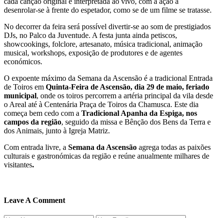
cada canção original é interpretada ao vivo, com a ação a
desenrolar-se à frente do espetador, como se de um filme se tratasse.
No decorrer da feira será possível divertir-se ao som de prestigiados
DJs, no Palco da Juventude. A festa junta ainda petiscos,
showcookings, folclore, artesanato, música tradicional, animação
musical, workshops, exposição de produtores e de agentes
económicos.
O expoente máximo da Semana da Ascensão é a tradicional Entrada
de Toiros em
Quinta-Feira de Ascensão, dia 29 de maio, feriado
municipal
, onde os toiros percorrem a artéria principal da vila desde
o Areal até à Centenária Praça de Toiros da Chamusca. Este dia
começa bem cedo com a
Tradicional Apanha da Espiga, nos
campos da região
, seguido da missa e Bênção dos Bens da Terra e
dos Animais, junto à Igreja Matriz.
Com entrada livre, a
Semana da Ascensão
agrega todas as paixões
culturais e gastronómicas da região e reúne anualmente milhares de
visitantes
.
Leave A Comment