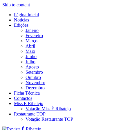
Skip to content
Página Inicial
Revista Social Online
Notícias
É Ribatejo – Revista Social
Edições
Janeiro
Online
Fevereiro
Março
Abril
Maio
Junho
Julho
Agosto
Setembro
Outubro
Novembro
Dezembro
Ficha Técnica
Contactos
Miss É Ribatejo
Votação Miss É Ribatejo
Restaurante TOP
Votação Restaurante TOP