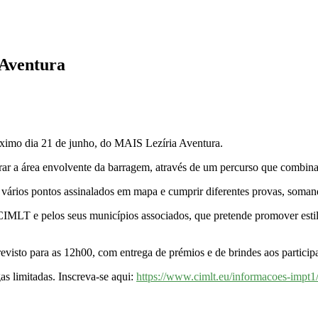
Aventura
óximo dia 21 de junho, do MAIS Lezíria Aventura.
orar a área envolvente da barragem, através de um percurso que combina e
zar vários pontos assinalados em mapa e cumprir diferentes provas, som
MLT e pelos seus municípios associados, que pretende promover estilos
visto para as 12h00, com entrega de prémios e de brindes aos participa
as limitadas. Inscreva-se aqui:
https://www.cimlt.eu/informacoes-impt1/n