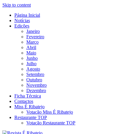
Skip to content
Página Inicial
Revista Social Online
Notícias
É Ribatejo – Revista Social Onl
Edições
Janeiro
Fevereiro
Março
Abril
Maio
Junho
Julho
Agosto
Setembro
Outubro
Novembro
Dezembro
Ficha Técnica
Contactos
Miss É Ribatejo
Votação Miss É Ribatejo
Restaurante TOP
Votação Restaurante TOP