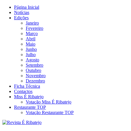
Skip
Página Inicial
Revista Social Online
to
Notícias
É Ribatejo – Revista Social
content
Edições
Janeiro
Online
Fevereiro
Março
Abril
Maio
Junho
Julho
Agosto
Setembro
Outubro
Novembro
Dezembro
Ficha Técnica
Contactos
Miss É Ribatejo
Votação Miss É Ribatejo
Restaurante TOP
Votação Restaurante TOP