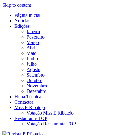
Skip to content
Página Inicial
Revista Social Online
Notícias
É Ribatejo – Revista Social
Edições
Janeiro
Online
Fevereiro
Março
Abril
Maio
Junho
Julho
Agosto
Setembro
Outubro
Novembro
Dezembro
Ficha Técnica
Contactos
Miss É Ribatejo
Votação Miss É Ribatejo
Restaurante TOP
Votação Restaurante TOP