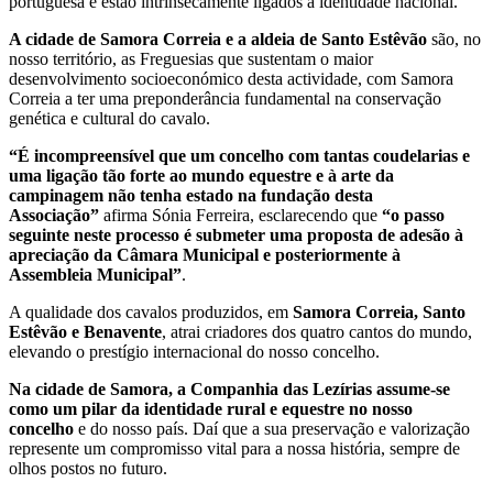
portuguesa e estão intrinsecamente ligados à identidade nacional.
A cidade de Samora Correia e a aldeia de Santo Estêvão
são, no
nosso território, as Freguesias que sustentam o maior
desenvolvimento socioeconómico desta actividade, com Samora
Correia a ter uma preponderância fundamental na conservação
genética e cultural do cavalo.
“É incompreensível que um concelho com tantas coudelarias e
uma ligação tão forte ao mundo equestre e à arte da
campinagem não tenha estado na fundação desta
Associação”
afirma Sónia Ferreira, esclarecendo que
“o passo
seguinte neste processo é submeter uma proposta de adesão à
apreciação da Câmara Municipal e posteriormente à
Assembleia Municipal”
.
A qualidade dos cavalos produzidos, em
Samora Correia, Santo
Estêvão e Benavente
, atrai criadores dos quatro cantos do mundo,
elevando o prestígio internacional do nosso concelho.
Na cidade de Samora, a Companhia das Lezírias assume-se
como um pilar da identidade rural e equestre no nosso
concelho
e do nosso país. Daí que a sua preservação e valorização
represente um compromisso vital para a nossa história, sempre de
olhos postos no futuro.