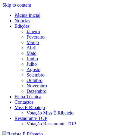
Skip to content
Página Inicial
Revista Social Online
Notícias
É Ribatejo – Revista Social
Edições
Janeiro
Online
Fevereiro
Março
Abril
Maio
Junho
Julho
Agosto
Setembro
Outubro
Novembro
Dezembro
Ficha Técnica
Contactos
Miss É Ribatejo
Votação Miss É Ribatejo
Restaurante TOP
Votação Restaurante TOP