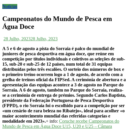
Notícias
Campeonatos do Mundo de Pesca em
Água Doce
28 Julho, 2023
28 Julho, 2023
A 5 e 6 de agosto a pista do Sorraia é palco do mundial de
juniores de pesca desportiva em água doce, que reúne em
competição por títulos individuais e coletivos as seleções de sub-
15, sub-20 e sub-25 de 12 países, num total de 31 equipas
distribuídas pelos três escalões. O sorteio dos números de box e
o primeiro treino ocorrem logo a 1 de agosto, de acordo com a
grelha de treinos oficial da FIPSed. A cerimónia de abertura e a
apresentação das equipas acontece a 3 de agosto no Parque do
Sorraia. A 6 de agosto, também no Parque do Sorraia, realiza-
se a cerimónia de entrega de prémios. Segundo Carlos Baptista,
presidente da Federação Portuguesa de Pesca Desportiva
(FPPD), o rio Sorraia foi o escolhido para a competição por ser
«um cenário de rara beleza no Ribatejo», ideal para acolher «o
maior acontecimento mundial das referidas categorias e
modalidade em 2023».
+ info:
Coruche recebe Campeonatos do
Mundo de Pesca em Água Doce U15, U20 e U25 – Câmara