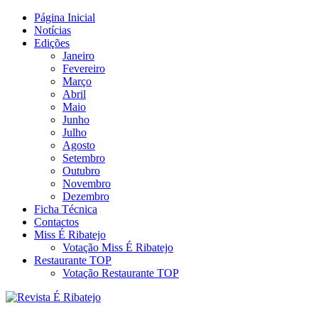
Skip
Página Inicial
Revista Social Online
to
Notícias
É Ribatejo – Revista Social
content
Edições
Janeiro
Online
Fevereiro
Março
Abril
Maio
Junho
Julho
Agosto
Setembro
Outubro
Novembro
Dezembro
Ficha Técnica
Contactos
Miss É Ribatejo
Votação Miss É Ribatejo
Restaurante TOP
Votação Restaurante TOP