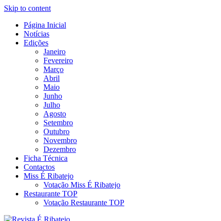
Skip to content
Página Inicial
Revista Social Online
Notícias
É Ribatejo – Revista Social
Edições
Janeiro
Online
Fevereiro
Março
Abril
Maio
Junho
Julho
Agosto
Setembro
Outubro
Novembro
Dezembro
Ficha Técnica
Contactos
Miss É Ribatejo
Votação Miss É Ribatejo
Restaurante TOP
Votação Restaurante TOP