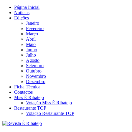
Skip
Página Inicial
Revista Social Online
to
Notícias
É Ribatejo – Revista Social
content
Edições
Janeiro
Online
Fevereiro
Março
Abril
Maio
Junho
Julho
Agosto
Setembro
Outubro
Novembro
Dezembro
Ficha Técnica
Contactos
Miss É Ribatejo
Votação Miss É Ribatejo
Restaurante TOP
Votação Restaurante TOP