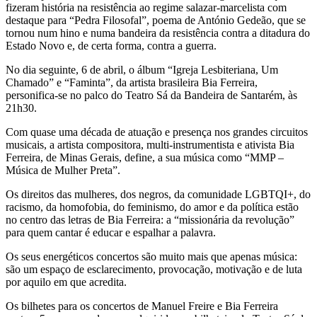
fizeram história na resistência ao regime salazar-marcelista com
destaque para “Pedra Filosofal”, poema de António Gedeão, que se
tornou num hino e numa bandeira da resistência contra a ditadura do
Estado Novo e, de certa forma, contra a guerra.
No dia seguinte, 6 de abril, o álbum “Igreja Lesbiteriana, Um
Chamado” e “Faminta”, da artista brasileira Bia Ferreira,
personifica-se no palco do Teatro Sá da Bandeira de Santarém, às
21h30.
Com quase uma década de atuação e presença nos grandes circuitos
musicais, a artista compositora, multi-instrumentista e ativista Bia
Ferreira, de Minas Gerais, define, a sua música como “MMP –
Música de Mulher Preta”.
Os direitos das mulheres, dos negros, da comunidade LGBTQI+, do
racismo, da homofobia, do feminismo, do amor e da política estão
no centro das letras de Bia Ferreira: a “missionária da revolução”
para quem cantar é educar e espalhar a palavra.
Os seus energéticos concertos são muito mais que apenas música:
são um espaço de esclarecimento, provocação, motivação e de luta
por aquilo em que acredita.
Os bilhetes para os concertos de Manuel Freire e Bia Ferreira