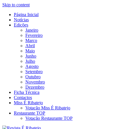
Skip to content
Página Inicial
Revista Social Online
Notícias
É Ribatejo – Revista Social
Edições
Janeiro
Online
Fevereiro
Março
Abril
Maio
Junho
Julho
Agosto
Setembro
Outubro
Novembro
Dezembro
Ficha Técnica
Contactos
Miss É Ribatejo
Votação Miss É Ribatejo
Restaurante TOP
Votação Restaurante TOP