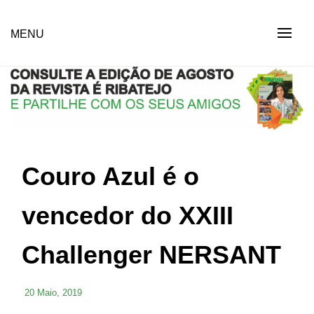
Skip
to
Revista Social Online
MENU
É RIBATEJO – REVISTA
content
SOCIAL ONLINE
Couro Azul é o
vencedor do XXIII
Challenger NERSANT
20 Maio, 2019