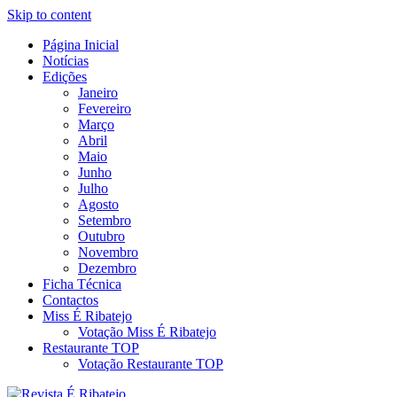
Skip to content
Página Inicial
Revista Social Online
Notícias
É Ribatejo – Revista Social
Edições
Janeiro
Online
Fevereiro
Março
Abril
Maio
Junho
Julho
Agosto
Setembro
Outubro
Novembro
Dezembro
Ficha Técnica
Contactos
Miss É Ribatejo
Votação Miss É Ribatejo
Restaurante TOP
Votação Restaurante TOP