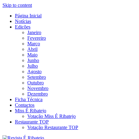
Skip to content
Página Inicial
Revista Social Online
Notícias
É Ribatejo – Revista Social
Edições
Janeiro
Online
Fevereiro
Março
Abril
Maio
Junho
Julho
Agosto
Setembro
Outubro
Novembro
Dezembro
Ficha Técnica
Contactos
Miss É Ribatejo
Votação Miss É Ribatejo
Restaurante TOP
Votação Restaurante TOP