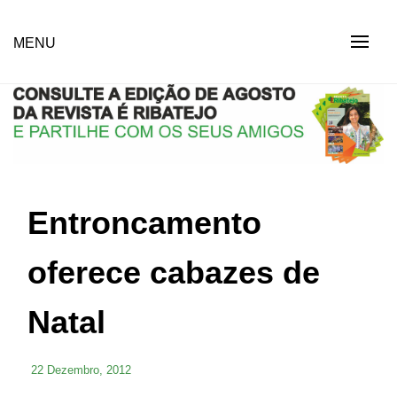
Skip
to
Revista Social Online
MENU
É RIBATEJO – REVISTA
content
SOCIAL ONLINE
Entroncamento
oferece cabazes de
Natal
22 Dezembro, 2012