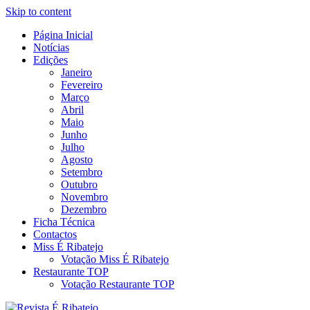
Skip to content
Página Inicial
Revista Social Online
Notícias
É Ribatejo – Revista Social
Edições
Janeiro
Online
Fevereiro
Março
Abril
Maio
Junho
Julho
Agosto
Setembro
Outubro
Novembro
Dezembro
Ficha Técnica
Contactos
Miss É Ribatejo
Votação Miss É Ribatejo
Restaurante TOP
Votação Restaurante TOP