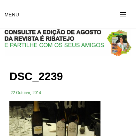
Skip
to
Revista Social Online
MENU
É RIBATEJO – REVISTA
content
SOCIAL ONLINE
DSC_2239
22 Outubro, 2014