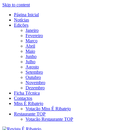
Skip to content
Página Inicial
Revista Social Online
Notícias
É Ribatejo – Revista Social
Edições
Janeiro
Online
Fevereiro
Março
Abril
Maio
Junho
Julho
Agosto
Setembro
Outubro
Novembro
Dezembro
Ficha Técnica
Contactos
Miss É Ribatejo
Votação Miss É Ribatejo
Restaurante TOP
Votação Restaurante TOP