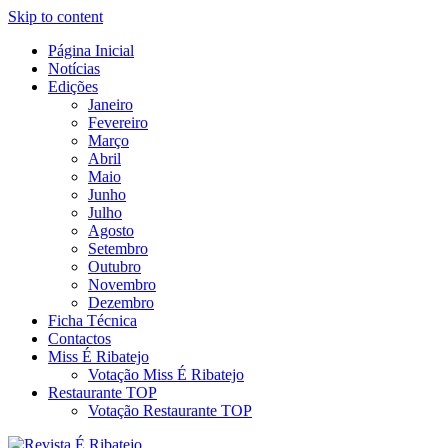
Skip to content
Página Inicial
Revista Social Online
Notícias
É Ribatejo – Revista Social
Edições
Janeiro
Online
Fevereiro
Março
Abril
Maio
Junho
Julho
Agosto
Setembro
Outubro
Novembro
Dezembro
Ficha Técnica
Contactos
Miss É Ribatejo
Votação Miss É Ribatejo
Restaurante TOP
Votação Restaurante TOP