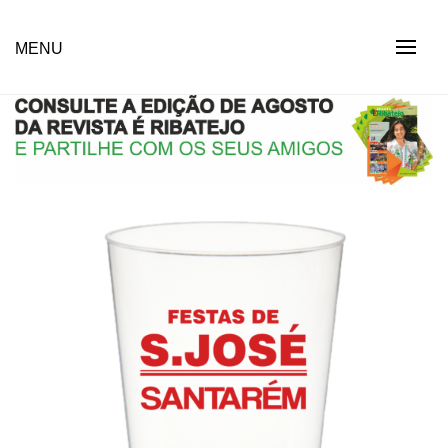
Skip
to
Revista Social Online
MENU
É RIBATEJO – REVISTA
content
SOCIAL ONLINE