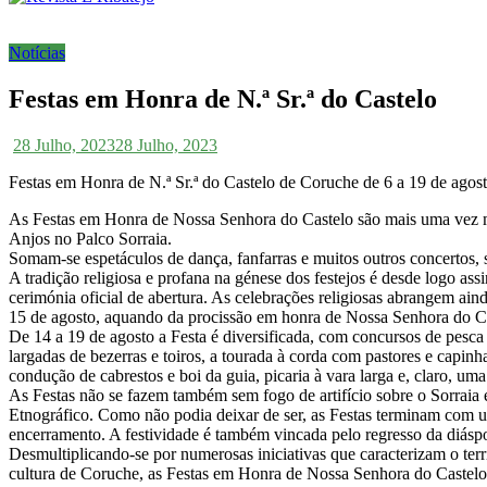
Notícias
Festas em Honra de N.ª Sr.ª do Castelo
28 Julho, 2023
28 Julho, 2023
Festas em Honra de N.ª Sr.ª do Castelo de Coruche de 6 a 19 de agos
As Festas em Honra de Nossa Senhora do Castelo são mais uma vez ma
Anjos no Palco Sorraia.
Somam-se espetáculos de dança, fanfarras e muitos outros concertos, 
A tradição religiosa e profana na génese dos festejos é desde logo a
cerimónia oficial de abertura. As celebrações religiosas abrangem ai
15 de agosto, aquando da procissão em honra de Nossa Senhora do Ca
De 14 a 19 de agosto a Festa é diversificada, com concursos de pesca
largadas de bezerras e toiros, a tourada à corda com pastores e capinh
condução de cabrestos e boi da guia, picaria à vara larga e, claro, uma
As Festas não se fazem também sem fogo de artifício sobre o Sorraia e
Etnográfico. Como não podia deixar de ser, as Festas terminam com u
encerramento. A festividade é também vincada pelo regresso da diásp
Desmultiplicando-se por numerosas iniciativas que caracterizam o terri
cultura de Coruche, as Festas em Honra de Nossa Senhora do Castelo