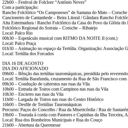
22h00 – Festival de Folclore “António Neves”
Com a participação:
Rancho Folclórico “Os Camponeses” de Santana do Mato – Coruche –
Cancioneiro de Cantanhede – Beira Litoral / Gândara Rancho Folclór
Alta Estremadura / Rancho Folclórico da Casa do Povo da Glória do 
Folclórico Regional do Sorraia – Coruche – Ribatejo
Local: Palco Rio
00h30 – Espetáculo musical com RITMO DA NOITE II (cont.)
Local: Palco Praça
01h30 – Animação no espaço da Tertúlia. Organização: Associação
Local: Tertúlia dos Forcados
DIA 16 DE AGOSTO
DIA DO AFICIONADO
09h00 – Bênção das tertúlias tauromáquicas, presidida pelo reverend
Local: Tertúlia Barafunda, cruzamento da Rua de São Francisco com 
09h30 – Condução de cabrestos nas ruas da Vila
10h00 – Entrada de Toiros com Campinos nas ruas da Vila
10h30 – Encierro nas ruas da Vila
11h00 – Largada de Toiros nas ruas do Centro Histórico
16h00 – Desfile de Tertúlias Tauromáquicas
Percurso: Paços do Concelho / Rua da Misericórdia / Rua de Santar
19h00 – Tourada à corda com Pastores e Capinhas da Ilha Terceira, 
Local: Rua dos Bombeiros Municipais e Rua do Couço
21h00 – Abertura da Quermesse