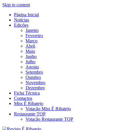
Skip to content
Página Inicial
Revista Social Online
Notícias
É Ribatejo – Revista Social Onl
Edições
Janeiro
Fevereiro
Março
Abril
Maio
Junho
Julho
Agosto
Setembro
Outubro
Novembro
Dezembro
Ficha Técnica
Contactos
Miss É Ribatejo
Votação Miss É Ribatejo
Restaurante TOP
Votação Restaurante TOP