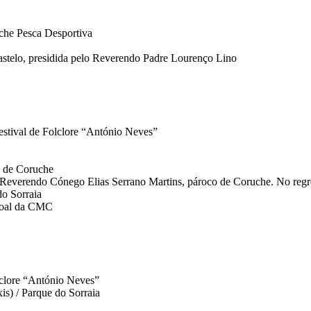
che Pesca Desportiva
stelo, presidida pelo Reverendo Padre Lourenço Lino
estival de Folclore “António Neves”
a de Coruche
lo Reverendo Cónego Elias Serrano Martins, pároco de Coruche. No regres
do Sorraia
ssoal da CMC
olclore “António Neves”
s) / Parque do Sorraia