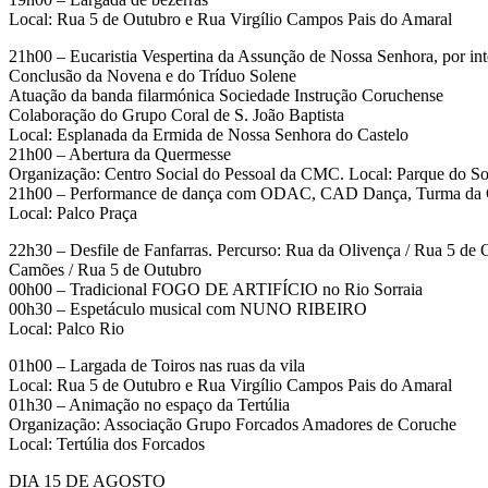
Local: Rua 5 de Outubro e Rua Virgílio Campos Pais do Amaral
21h00 – Eucaristia Vespertina da Assunção de Nossa Senhora, por in
Conclusão da Novena e do Tríduo Solene
Atuação da banda filarmónica Sociedade Instrução Coruchense
Colaboração do Grupo Coral de S. João Baptista
Local: Esplanada da Ermida de Nossa Senhora do Castelo
21h00 – Abertura da Quermesse
Organização: Centro Social do Pessoal da CMC. Local: Parque do So
21h00 – Performance de dança com ODAC, CAD Dança, Turma da 
Local: Palco Praça
22h30 – Desfile de Fanfarras. Percurso: Rua da Olivença / Rua 5 de O
Camões / Rua 5 de Outubro
00h00 – Tradicional FOGO DE ARTIFÍCIO no Rio Sorraia
00h30 – Espetáculo musical com NUNO RIBEIRO
Local: Palco Rio
01h00 – Largada de Toiros nas ruas da vila
Local: Rua 5 de Outubro e Rua Virgílio Campos Pais do Amaral
01h30 – Animação no espaço da Tertúlia
Organização: Associação Grupo Forcados Amadores de Coruche
Local: Tertúlia dos Forcados
DIA 15 DE AGOSTO