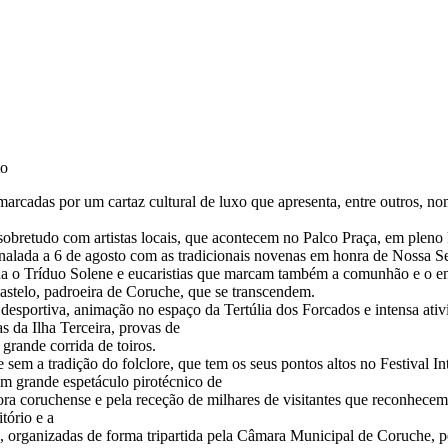
to
rcadas por um cartaz cultural de luxo que apresenta, entre outros, n
sobretudo com artistas locais, que acontecem no Palco Praça, em pleno
ssinalada a 6 de agosto com as tradicionais novenas em honra de Nossa S
nda o Tríduo Solene e eucaristias que marcam também a comunhão e o enc
stelo, padroeira de Coruche, que se transcendem.
 desportiva, animação no espaço da Tertúlia dos Forcados e intensa ativ
as da Ilha Terceira, provas de
 grande corrida de toiros.
 sem a tradição do folclore, que tem os seus pontos altos no Festival I
m grande espetáculo pirotécnico de
ora coruchense e pela receção de milhares de visitantes que reconhece
tório e a
, organizadas de forma tripartida pela Câmara Municipal de Coruche, 