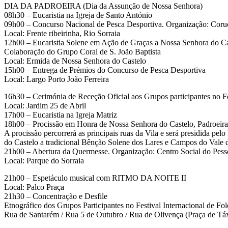
DIA DA PADROEIRA (Dia da Assunção de Nossa Senhora)
08h30 – Eucaristia na Igreja de Santo António
09h00 – Concurso Nacional de Pesca Desportiva. Organização: Coru
Local: Frente ribeirinha, Rio Sorraia
12h00 – Eucaristia Solene em Ação de Graças a Nossa Senhora do Ca
Colaboração do Grupo Coral de S. João Baptista
Local: Ermida de Nossa Senhora do Castelo
15h00 – Entrega de Prémios do Concurso de Pesca Desportiva
Local: Largo Porto João Ferreira
16h30 – Cerimónia de Receção Oficial aos Grupos participantes no F
Local: Jardim 25 de Abril
17h00 – Eucaristia na Igreja Matriz
18h00 – Procissão em Honra de Nossa Senhora do Castelo, Padroeir
A procissão percorrerá as principais ruas da Vila e será presidida pe
do Castelo a tradicional Bênção Solene dos Lares e Campos do Vale 
21h00 – Abertura da Quermesse. Organização: Centro Social do Pe
Local: Parque do Sorraia
21h00 – Espetáculo musical com RITMO DA NOITE II
Local: Palco Praça
21h30 – Concentração e Desfile
Etnográfico dos Grupos Participantes no Festival Internacional de F
Rua de Santarém / Rua 5 de Outubro / Rua de Olivença (Praça de Táxi