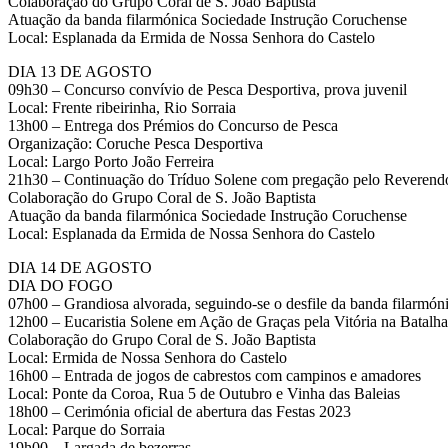
Colaboração do Grupo Coral de S. João Baptista
Atuação da banda filarmónica Sociedade Instrução Coruchense
Local: Esplanada da Ermida de Nossa Senhora do Castelo
DIA 13 DE AGOSTO
09h30 – Concurso convívio de Pesca Desportiva, prova juvenil
Local: Frente ribeirinha, Rio Sorraia
13h00 – Entrega dos Prémios do Concurso de Pesca
Organização: Coruche Pesca Desportiva
Local: Largo Porto João Ferreira
21h30 – Continuação do Tríduo Solene com pregação pelo Reverend
Colaboração do Grupo Coral de S. João Baptista
Atuação da banda filarmónica Sociedade Instrução Coruchense
Local: Esplanada da Ermida de Nossa Senhora do Castelo
DIA 14 DE AGOSTO
DIA DO FOGO
07h00 – Grandiosa alvorada, seguindo-se o desfile da banda filarmó
12h00 – Eucaristia Solene em Ação de Graças pela Vitória na Batalh
Colaboração do Grupo Coral de S. João Baptista
Local: Ermida de Nossa Senhora do Castelo
16h00 – Entrada de jogos de cabrestos com campinos e amadores
Local: Ponte da Coroa, Rua 5 de Outubro e Vinha das Baleias
18h00 – Cerimónia oficial de abertura das Festas 2023
Local: Parque do Sorraia
19h00 – Largada de bezerras