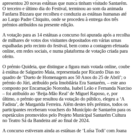
apresentou 20 novas estátuas que nunca tinham visitado Santarém.
O terceiro e último dia do Festival, terminou ao som da animada
Fanfarra Bizzara que recolheu e conduziu as estátuas humanas até
ao Largo Padre Chiquito, onde se procedeu à entrega dos três
prémios atribuídos na presente edição.
A votação para as 14 estátuas a concurso foi apurada após a recolha
de milhares de votos dos visitantes depositados em várias urnas
espalhadas pelo recinto do festival, bem como a contagem efetuada
online, em redes sociais, e numa plataforma de votação criada para
ofeito.
O prémio Quideia, que distingue a figura mais votada online, coube
à estátua de Salgueiro Maia, representada por Ricardo Dias no
quadro de ‘Dueto de Homenagem aos 50 Anos do 25 de Abril’; o
prémio do Júri, atribuído pela Imobilária Era Santarém, – este ano
composto por Encarnação Noronha, Isabel Leão e Fernanda Narciso
– foi atribuído ao ‘Beija-Mão Real’ de Miguel Raposo, e, por
último, o prémio que resultou da votação do público, elegeu a ‘A
Fadista’, de Margarida Ferreira. Além destes três prémios, todos os
participantes receberam vouchers do Município de Santarém para os
espetáculos promovidos pelo Projeto Municipal Santarém Cultura
no Teatro Sá da Bandeira até ao final de 2024.
A concurso estiveram ainda as estátuas de ‘Luísa Todi’ com Joana