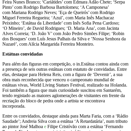
Feira Nunes Branco; ‘Cariátides’ com Edmara Adão Chete; ‘Serpa
Pinto’ com Rodrigo Barbosa Bartolomeu; ‘A Camponesa’
com Mariana Rodrigo Neves; ’Eça de Queirós’ com Rodrigo
Miguel Ferreira Regueira; ‘Azul’, com Maria Inês Machacaz
Peixinho; ‘Estátua da Liberdade’ com Inês Sofia Pena Cardoso;
‘O Mineiro’, de David Rodrigues; ‘D. Maria Ana’, com Jacinta
Alves Correia; ‘D. João V’ com João Pedro Simões Filipe; ‘Robin
dos Bosques’ com Luís Jesus Palhais da Silva e ’Nossa Senhora da
Nazaré’, com Alícia Margarida Ferreira Monteiro.
Estátuas convidadas
Para além das figuras em competição, o in.Estátua contou ainda com
a presença de seis outras estátuas com estatuto de convidadas. Entre
elas, destaque para Helena Reis, com a figura de ‘Devenir’, a sua
obra mais reconhecida que venceu o campeonato mundial de
estátuas vivas, World Living Statues Festival, realizado na Holanda.
Foi também a figura que mais curiosidade suscitou em Santarém,
tendo registado as maiores aglomerações de visitantes em frente da
recriação do bloco de pedra onde a artista se encontrava
incorporada.
Entre os convidados, destaque ainda para Marta Faria, com a ‘Rádio
Saudade’; Andreia Silva com a estátua ‘A Retardatária’, num tributo
ao pintor José Malhoa
e
Filipe Cristóvão com a estátua ‘Fernando