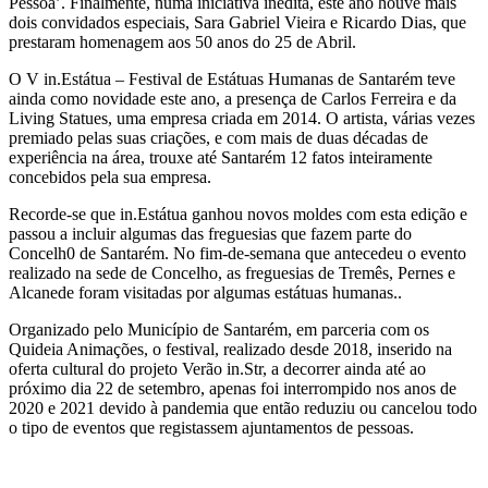
Pessoa’. Finalmente, numa iniciativa inédita, este ano houve mais
dois convidados especiais, Sara Gabriel Vieira e Ricardo Dias, que
prestaram homenagem aos 50 anos do 25 de Abril.
O V in.Estátua – Festival de Estátuas Humanas de Santarém teve
ainda como novidade este ano, a presença de Carlos Ferreira e da
Living Statues, uma empresa criada em 2014. O artista, várias vezes
premiado pelas suas criações, e com mais de duas décadas de
experiência na área, trouxe até Santarém 12 fatos inteiramente
concebidos pela sua empresa.
Recorde-se que in.Estátua ganhou novos moldes com esta edição e
passou a incluir algumas das freguesias que fazem parte do
Concelh0 de Santarém. No fim-de-semana que antecedeu o evento
realizado na sede de Concelho, as freguesias de Tremês, Pernes e
Alcanede foram visitadas por algumas estátuas humanas..
Organizado pelo Município de Santarém, em parceria com os
Quideia Animações, o festival, realizado desde 2018, inserido na
oferta cultural do projeto Verão in.Str, a decorrer ainda até ao
próximo dia 22 de setembro, apenas foi interrompido nos anos de
2020 e 2021 devido à pandemia que então reduziu ou cancelou todo
o tipo de eventos que registassem ajuntamentos de pessoas.