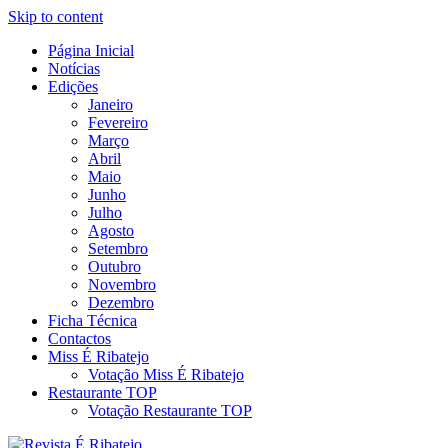
Skip to content
Página Inicial
Revista Social Online
Notícias
É Ribatejo – Revista Social
Edições
Janeiro
Online
Fevereiro
Março
Abril
Maio
Junho
Julho
Agosto
Setembro
Outubro
Novembro
Dezembro
Ficha Técnica
Contactos
Miss É Ribatejo
Votação Miss É Ribatejo
Restaurante TOP
Votação Restaurante TOP