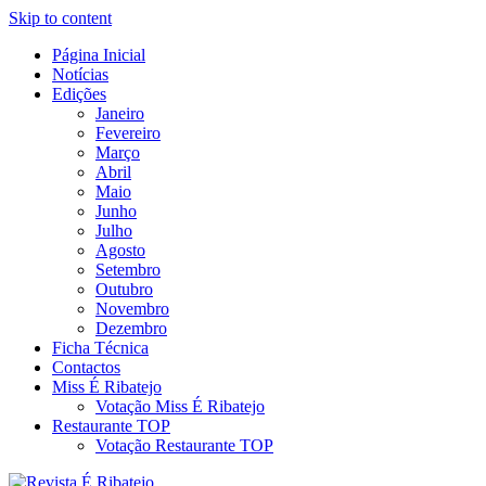
Skip to content
Página Inicial
Revista Social Online
Notícias
É Ribatejo – Revista Social
Edições
Janeiro
Online
Fevereiro
Março
Abril
Maio
Junho
Julho
Agosto
Setembro
Outubro
Novembro
Dezembro
Ficha Técnica
Contactos
Miss É Ribatejo
Votação Miss É Ribatejo
Restaurante TOP
Votação Restaurante TOP