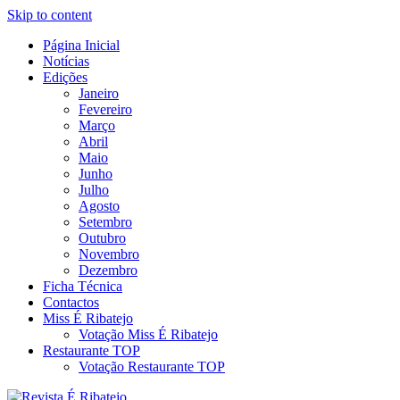
Skip to content
Página Inicial
Revista Social Online
Notícias
É Ribatejo – Revista Social
Edições
Janeiro
Online
Fevereiro
Março
Abril
Maio
Junho
Julho
Agosto
Setembro
Outubro
Novembro
Dezembro
Ficha Técnica
Contactos
Miss É Ribatejo
Votação Miss É Ribatejo
Restaurante TOP
Votação Restaurante TOP