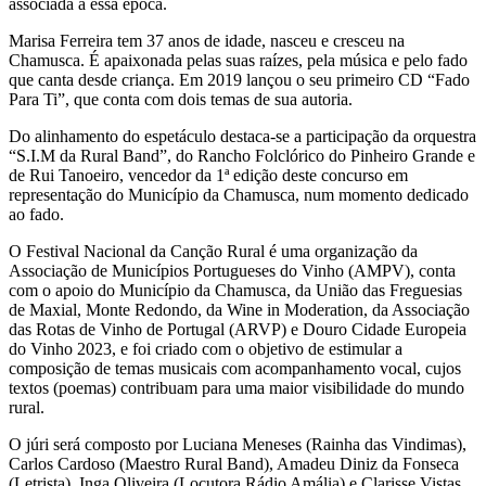
associada a essa época.
Marisa Ferreira tem 37 anos de idade, nasceu e cresceu na
Chamusca. É apaixonada pelas suas raízes, pela música e pelo fado
que canta desde criança. Em 2019 lançou o seu primeiro CD “Fado
Para Ti”, que conta com dois temas de sua autoria.
Do alinhamento do espetáculo destaca-se a participação da orquestra
“S.I.M da Rural Band”, do Rancho Folclórico do Pinheiro Grande e
de Rui Tanoeiro, vencedor da 1ª edição deste concurso em
representação do Município da Chamusca, num momento dedicado
ao fado.
O Festival Nacional da Canção Rural é uma organização da
Associação de Municípios Portugueses do Vinho (AMPV), conta
com o apoio do Município da Chamusca, da União das Freguesias
de Maxial, Monte Redondo, da Wine in Moderation, da Associação
das Rotas de Vinho de Portugal (ARVP) e Douro Cidade Europeia
do Vinho 2023, e foi criado com o objetivo de estimular a
composição de temas musicais com acompanhamento vocal, cujos
textos (poemas) contribuam para uma maior visibilidade do mundo
rural.
O júri será composto por Luciana Meneses (Rainha das Vindimas),
Carlos Cardoso (Maestro Rural Band), Amadeu Diniz da Fonseca
(Letrista), Inga Oliveira (Locutora Rádio Amália) e Clarisse Vistas