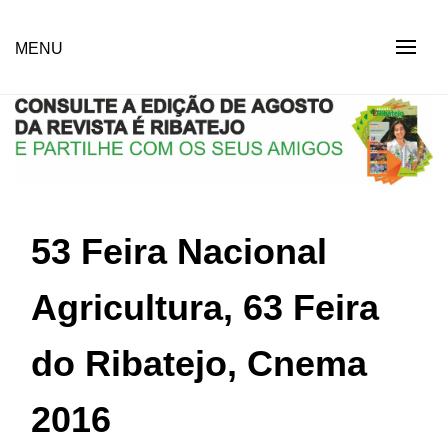
Skip
to
Revista Social Online
MENU
É RIBATEJO – REVISTA
content
SOCIAL ONLINE
53 Feira Nacional
Agricultura, 63 Feira
do Ribatejo, Cnema
2016