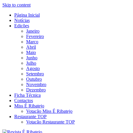
Skip to content
Página Inicial
Revista Social Online
Notícias
É Ribatejo – Revista Social
Edições
Janeiro
Online
Fevereiro
Março
Abril
Maio
Junho
Julho
Agosto
Setembro
Outubro
Novembro
Dezembro
Ficha Técnica
Contactos
Miss É Ribatejo
Votação Miss É Ribatejo
Restaurante TOP
Votação Restaurante TOP