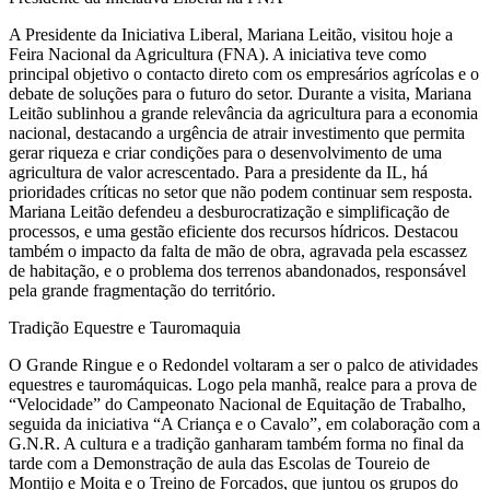
A Presidente da Iniciativa Liberal, Mariana Leitão, visitou hoje a
Feira Nacional da Agricultura (FNA). A iniciativa teve como
principal objetivo o contacto direto com os empresários agrícolas e o
debate de soluções para o futuro do setor. Durante a visita, Mariana
Leitão sublinhou a grande relevância da agricultura para a economia
nacional, destacando a urgência de atrair investimento que permita
gerar riqueza e criar condições para o desenvolvimento de uma
agricultura de valor acrescentado. Para a presidente da IL, há
prioridades críticas no setor que não podem continuar sem resposta.
Mariana Leitão defendeu a desburocratização e simplificação de
processos, e uma gestão eficiente dos recursos hídricos. Destacou
também o impacto da falta de mão de obra, agravada pela escassez
de habitação, e o problema dos terrenos abandonados, responsável
pela grande fragmentação do território.
Tradição Equestre e Tauromaquia
O Grande Ringue e o Redondel voltaram a ser o palco de atividades
equestres e tauromáquicas. Logo pela manhã, realce para a prova de
“Velocidade” do Campeonato Nacional de Equitação de Trabalho,
seguida da iniciativa “A Criança e o Cavalo”, em colaboração com a
G.N.R. A cultura e a tradição ganharam também forma no final da
tarde com a Demonstração de aula das Escolas de Toureio de
Montijo e Moita e o Treino de Forcados, que juntou os grupos do