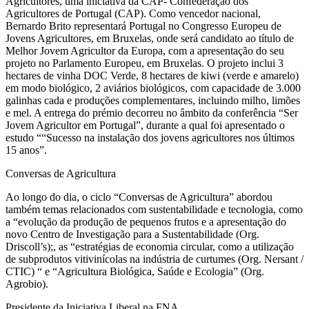
Agricultores, uma iniciativa da CAP- Confederação dos
Agricultores de Portugal (CAP). Como vencedor nacional,
Bernardo Brito representará Portugal no Congresso Europeu de
Jovens Agricultores, em Bruxelas, onde será candidato ao título de
Melhor Jovem Agricultor da Europa, com a apresentação do seu
projeto no Parlamento Europeu, em Bruxelas. O projeto inclui 3
hectares de vinha DOC Verde, 8 hectares de kiwi (verde e amarelo)
em modo biológico, 2 aviários biológicos, com capacidade de 3.000
galinhas cada e produções complementares, incluindo milho, limões
e mel. A entrega do prémio decorreu no âmbito da conferência “Ser
Jovem Agricultor em Portugal”, durante a qual foi apresentado o
estudo ““Sucesso na instalação dos jovens agricultores nos últimos
15 anos”.
Conversas de Agricultura
Ao longo do dia, o ciclo “Conversas de Agricultura” abordou
também temas relacionados com sustentabilidade e tecnologia, como
a “evolução da produção de pequenos frutos e a apresentação do
novo Centro de Investigação para a Sustentabilidade (Org.
Driscoll’s);, as “estratégias de economia circular, como a utilização
de subprodutos vitivinícolas na indústria de curtumes (Org. Nersant /
CTIC) “ e “Agricultura Biológica, Saúde e Ecologia” (Org.
Agrobio).
Presidente da Iniciativa Liberal na FNA