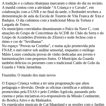
A tradição e a cultura ribatejana marcaram o ritmo do dia no recinto.
A manhã contou com a atividade “A Criança e o Cavalo”, em
colaboração com a GNR e no final da tarde, o Redondel recebeu a
demonstração de aula da Escola de Toureio de Vila Franca de Xira e
Badajoz. O dia culminou com a tradicional Mesa da Tortura e
Largada de Toiros.
Os municípios convidados dinamizaram o Palco da Nave C, com
atuações do Grupo de Concertinas da ACDR do Chão da Serra e do
Grupo de Acordeões (Ferreira do Zêzere) e noite fechou com o
ritmo e cor de “Sevilhanas”.
No espaço “Provas na Cozinha”, e numa ação promovida pela
FNAP, o mel esteve sob análise sensorial, enquanto o enólogo
Mário Louro conduziu provas de vinho dedicadas aos jovens e
harmonizações com pequenos frutos. O Município da Guarda
também deliciou os presentes com o tradicional Caldo de Grão da
Guarda e Vitela Jarmelista.
Fnazinha: O mundo dos mais novos
O Espaço Criança voltou a ter uma programação que aliou
pedagogia e diversão. Desde as oficinas científicas e artísticas
promovidas pela ESAS e pelo Crédito Agrícola, passando pelo
cinema e pelas iniciativas eco-responsáveis da Missão Continente,
do Benfica Ativo e da Matinados.
Os espetáculos musicais de Cat Magoland e as sessões com o Jardim