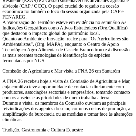
Resiliente (ESAS) e a Gestão sustentável das atividades agrícola e
silvícola (CAP / OCC). O papel crucial do regadio na coesão
económica foi também o foco da sessão organizada pela CAP e
FENAREG.
A Valorização do Território esteve em evidência no seminário As
Indicações Geográficas como Ativos Estratégicos (Org.Qualifica)
que destacou o impacto global do património local.
Quanto ao Ambiente e Inovação, realce para “Os Agricultores são
Ambientalistas”, (Org. MAPA), enquanto o Centro de Apoio
Tecnológico Agro Alimentar de Castelo Branco trouxe à discussão
as mais recentes tecnologias de identificação de espécies
fermentadas por NGS.
Comissão de Agricultura e Mar visita a FNA 26 em Santarém
A FNA 26 recebeu hoje a visita da Comissão de Agricultura e Mar,
cuja comitiva teve a oportunidade de contactar diretamente com
produtores, associações sectoriais e empresários, tomando contacto
com os anseios e as prioridades de quem trabalha a terra.
Durante a visita, os membros da Comissão ouviram as principais
reivindicações dos agentes do setor, como os custos de produção, a
simplificação da burocracia ou as medidas a tomar face às alterações
climáticas.
Tradição, Gastronomia e Cultura Equestre