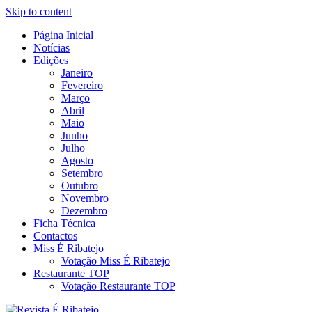
Skip to content
Página Inicial
Revista Social Online
Notícias
É Ribatejo – Revista Social
Edições
Janeiro
Online
Fevereiro
Março
Abril
Maio
Junho
Julho
Agosto
Setembro
Outubro
Novembro
Dezembro
Ficha Técnica
Contactos
Miss É Ribatejo
Votação Miss É Ribatejo
Restaurante TOP
Votação Restaurante TOP