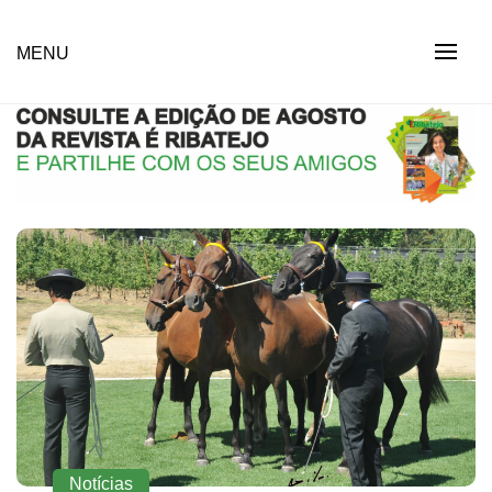
Skip
to
Revista Social Online
MENU
É RIBATEJO – REVISTA
content
SOCIAL ONLINE
Notícias