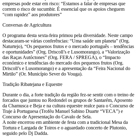
empresas pode estar em risco: “Estamos a falar de empresas que
correm o risco de sucumbir. É essencial que os apoios cheguem
“com rapidez” aos produtores”
Conversas de Agricultura
O programa desta sexta-feira primou pela diversidade. Neste campo
destacaram-se várias conferências: “Uma saúde um planeta” (Org.
Naturtejo), “Os pequenos frutos e o mercado português – tendências
e oportunidades” (Org. Driscoll’s e Lusomorango), a “Valorização
das Raças Autóctones” (Org. FERA / SPREGA), o “Impacto
económico e tendências do mercado dos pequenos frutos (Org.
Driscoll’s e Lusomorango) e a apresentação da “Feira Nacional do
Mirtilo” (Or. Município Sever do Vouga).
Tradição Ribatejana e Equestre
Durante o dia, a forte tradição da região fez-se sentir com o treino de
forcados que juntou no Redondel os grupos de Santarém, Aposento
da Chamusca e Beja e na cultura equestre realce para o Concurso de
Traje à Portuguesa (Troféu Manuel Sabino Duarte “VECA”) e
Concurso de Apresentação do Cavalo de Sela.
A noite encerrou em ambiente de festa com a tradicional Mesa da
Tortura e Largada de Toiros e o aguardado concerto de Plutonio,
seguido pelo Dj Dadda.