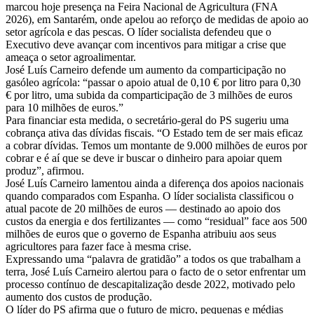
marcou hoje presença na Feira Nacional de Agricultura (FNA
2026), em Santarém, onde apelou ao reforço de medidas de apoio ao
setor agrícola e das pescas. O líder socialista defendeu que o
Executivo deve avançar com incentivos para mitigar a crise que
ameaça o setor agroalimentar.
José Luís Carneiro defende um aumento da comparticipação no
gasóleo agrícola: “passar o apoio atual de 0,10 € por litro para 0,30
€ por litro, uma subida da comparticipação de 3 milhões de euros
para 10 milhões de euros.”
Para financiar esta medida, o secretário-geral do PS sugeriu uma
cobrança ativa das dívidas fiscais. “O Estado tem de ser mais eficaz
a cobrar dívidas. Temos um montante de 9.000 milhões de euros por
cobrar e é aí que se deve ir buscar o dinheiro para apoiar quem
produz”, afirmou.
José Luís Carneiro lamentou ainda a diferença dos apoios nacionais
quando comparados com Espanha. O líder socialista classificou o
atual pacote de 20 milhões de euros — destinado ao apoio dos
custos da energia e dos fertilizantes — como “residual” face aos 500
milhões de euros que o governo de Espanha atribuiu aos seus
agricultores para fazer face à mesma crise.
Expressando uma “palavra de gratidão” a todos os que trabalham a
terra, José Luís Carneiro alertou para o facto de o setor enfrentar um
processo contínuo de descapitalização desde 2022, motivado pelo
aumento dos custos de produção.
O líder do PS afirma que o futuro de micro, pequenas e médias