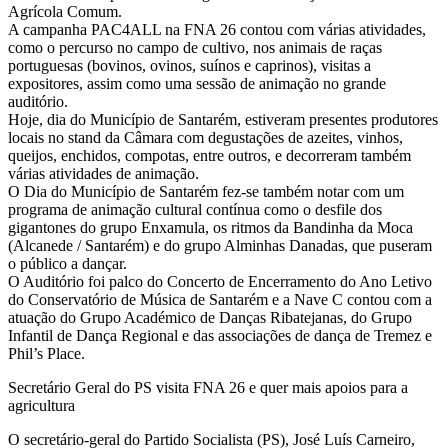
Agrícola Comum.
A campanha PAC4ALL na FNA 26 contou com várias atividades,
como o percurso no campo de cultivo, nos animais de raças
portuguesas (bovinos, ovinos, suínos e caprinos), visitas a
expositores, assim como uma sessão de animação no grande
auditório.
Hoje, dia do Município de Santarém, estiveram presentes produtores
locais no stand da Câmara com degustações de azeites, vinhos,
queijos, enchidos, compotas, entre outros, e decorreram também
várias atividades de animação.
O Dia do Município de Santarém fez-se também notar com um
programa de animação cultural contínua como o desfile dos
gigantones do grupo Enxamula, os ritmos da Bandinha da Moca
(Alcanede / Santarém) e do grupo Alminhas Danadas, que puseram
o público a dançar.
O Auditório foi palco do Concerto de Encerramento do Ano Letivo
do Conservatório de Música de Santarém e a Nave C contou com a
atuação do Grupo Académico de Danças Ribatejanas, do Grupo
Infantil de Dança Regional e das associações de dança de Tremez e
Phil’s Place.
Secretário Geral do PS visita FNA 26 e quer mais apoios para a
agricultura
O secretário-geral do Partido Socialista (PS), José Luís Carneiro,