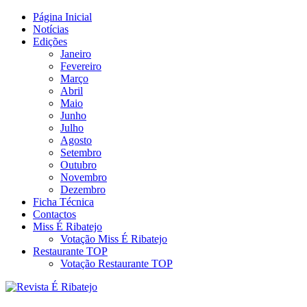
Skip
Página Inicial
Revista Social Online
to
Notícias
É Ribatejo – Revista Social
content
Edições
Janeiro
Online
Fevereiro
Março
Abril
Maio
Junho
Julho
Agosto
Setembro
Outubro
Novembro
Dezembro
Ficha Técnica
Contactos
Miss É Ribatejo
Votação Miss É Ribatejo
Restaurante TOP
Votação Restaurante TOP