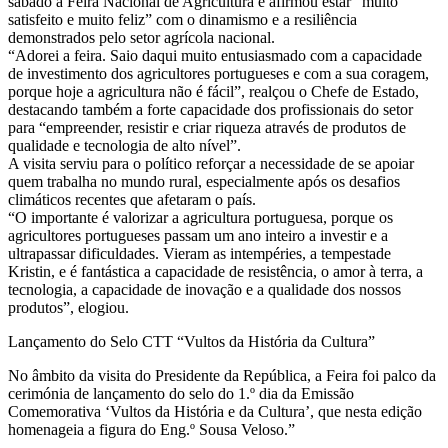
sábado a Feira Nacional de Agricultura e afirmou estar “muito
satisfeito e muito feliz” com o dinamismo e a resiliência
demonstrados pelo setor agrícola nacional.
“Adorei a feira. Saio daqui muito entusiasmado com a capacidade
de investimento dos agricultores portugueses e com a sua coragem,
porque hoje a agricultura não é fácil”, realçou o Chefe de Estado,
destacando também a forte capacidade dos profissionais do setor
para “empreender, resistir e criar riqueza através de produtos de
qualidade e tecnologia de alto nível”.
A visita serviu para o político reforçar a necessidade de se apoiar
quem trabalha no mundo rural, especialmente após os desafios
climáticos recentes que afetaram o país.
“O importante é valorizar a agricultura portuguesa, porque os
agricultores portugueses passam um ano inteiro a investir e a
ultrapassar dificuldades. Vieram as intempéries, a tempestade
Kristin, e é fantástica a capacidade de resistência, o amor à terra, a
tecnologia, a capacidade de inovação e a qualidade dos nossos
produtos”, elogiou.
Lançamento do Selo CTT “Vultos da História da Cultura”
No âmbito da visita do Presidente da República, a Feira foi palco da
cerimónia de lançamento do selo do 1.º dia da Emissão
Comemorativa ‘Vultos da História e da Cultura’, que nesta edição
homenageia a figura do Eng.º Sousa Veloso.”