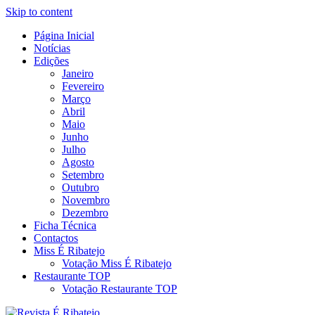
Skip to content
Página Inicial
Revista Social Online
Notícias
É Ribatejo – Revista Social
Edições
Janeiro
Online
Fevereiro
Março
Abril
Maio
Junho
Julho
Agosto
Setembro
Outubro
Novembro
Dezembro
Ficha Técnica
Contactos
Miss É Ribatejo
Votação Miss É Ribatejo
Restaurante TOP
Votação Restaurante TOP