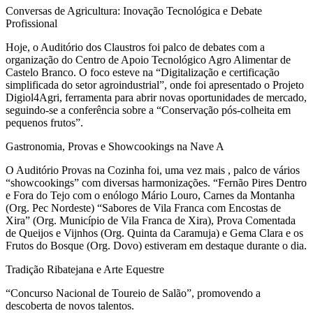
Conversas de Agricultura: Inovação Tecnológica e Debate
Profissional
Hoje, o Auditório dos Claustros foi palco de debates com a
organização do Centro de Apoio Tecnológico Agro Alimentar de
Castelo Branco. O foco esteve na “Digitalização e certificação
simplificada do setor agroindustrial”, onde foi apresentado o Projeto
Digiol4Agri, ferramenta para abrir novas oportunidades de mercado,
seguindo-se a conferência sobre a “Conservação pós-colheita em
pequenos frutos”.
Gastronomia, Provas e Showcookings na Nave A
O Auditório Provas na Cozinha foi, uma vez mais , palco de vários
“showcookings” com diversas harmonizações. “Fernão Pires Dentro
e Fora do Tejo com o enólogo Mário Louro, Carnes da Montanha
(Org. Pec Nordeste) “Sabores de Vila Franca com Encostas de
Xira” (Org. Município de Vila Franca de Xira), Prova Comentada
de Queijos e Vijnhos (Org. Quinta da Caramuja) e Gema Clara e os
Frutos do Bosque (Org. Dovo) estiveram em destaque durante o dia.
Tradição Ribatejana e Arte Equestre
“Concurso Nacional de Toureio de Salão”, promovendo a
descoberta de novos talentos.