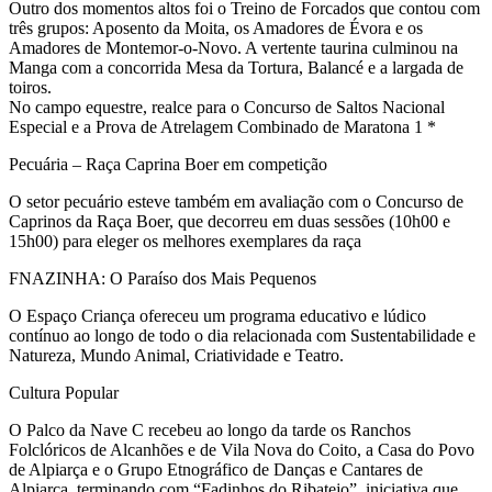
Outro dos momentos altos foi o Treino de Forcados que contou com
três grupos: Aposento da Moita, os Amadores de Évora e os
Amadores de Montemor-o-Novo. A vertente taurina culminou na
Manga com a concorrida Mesa da Tortura, Balancé e a largada de
toiros.
No campo equestre, realce para o Concurso de Saltos Nacional
Especial e a Prova de Atrelagem Combinado de Maratona 1 *
Pecuária – Raça Caprina Boer em competição
O setor pecuário esteve também em avaliação com o Concurso de
Caprinos da Raça Boer, que decorreu em duas sessões (10h00 e
15h00) para eleger os melhores exemplares da raça
FNAZINHA: O Paraíso dos Mais Pequenos
O Espaço Criança ofereceu um programa educativo e lúdico
contínuo ao longo de todo o dia relacionada com Sustentabilidade e
Natureza, Mundo Animal, Criatividade e Teatro.
Cultura Popular
O Palco da Nave C recebeu ao longo da tarde os Ranchos
Folclóricos de Alcanhões e de Vila Nova do Coito, a Casa do Povo
de Alpiarça e o Grupo Etnográfico de Danças e Cantares de
Alpiarça, terminando com “Fadinhos do Ribatejo”, iniciativa que