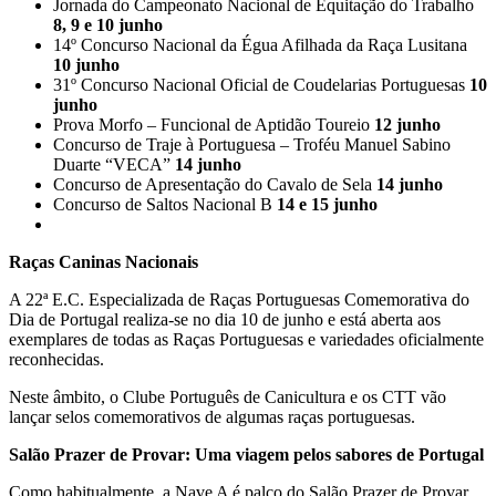
Jornada do Campeonato Nacional de Equitação do Trabalho
8, 9 e 10 junho
14º Concurso Nacional da Égua Afilhada da Raça Lusitana
10 junho
31º Concurso Nacional Oficial de Coudelarias Portuguesas
10
junho
Prova Morfo – Funcional de Aptidão Toureio
12 junho
Concurso de Traje à Portuguesa – Troféu Manuel Sabino
Duarte “VECA”
14 junho
Concurso de Apresentação do Cavalo de Sela
14 junho
Concurso de Saltos Nacional B
14 e 15 junho
Raças Caninas Nacionais
A 22ª E.C. Especializada de Raças Portuguesas Comemorativa do
Dia de Portugal realiza-se no dia 10 de junho e está aberta aos
exemplares de todas as Raças Portuguesas e variedades oficialmente
reconhecidas.
Neste âmbito, o Clube Português de Canicultura e os CTT vão
lançar selos comemorativos de algumas raças portuguesas.
Salão Prazer de Provar: Uma viagem pelos sabores de Portugal
Como habitualmente, a Nave A é palco do Salão Prazer de Provar.