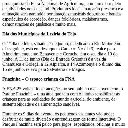
protagonista da Feira Nacional de Agricultura, com um dia repleto
de atividades no seu stand. Produtores locais marcarão presença e a
animação será garantida por atuações musicais de grupos e bandas,
espetáculos de acordeão, danças folclóricas, malabarismos,
demonstrações de ginástica e muito mais.
Dia dos Municípios da Lezíria do Tejo
O 1º dia de feira, sábado, 7 de junho, é dedicado a Rio Maior e no
dia seguinte, está em destaque o Cartaxo. No dia 9, realce para
Almeirim, enquanto Benavente e Coruche têm o seu dia a 10 de
junho. A 11 de junho (Dia de Entrada Gratuita) é a vez da
Chamusca e Golegã, a 12 Alpiarça, a 14 Azambuja e o último dia,
15 de junho, relevo para Salvaterra de Magos.
Fnazinha – O espaço criança da FNA
A FNA 25 volta a focar atenções no seu público mais jovem com o
Parque Fnazinha – uma área que tem com o intuito sensibilizar as
crianças para as realidades do mundo agrícola, do ambiente, da
sustentabilidade e da alimentação saudável.
Durante os 9 dias do evento, os pequenos visitantes vão poder
desfrutar de muita diversão e aprendizagem de forma interativa. O
Parque Fnazinha será palco para jogos, espetáculos, oficinas e muito