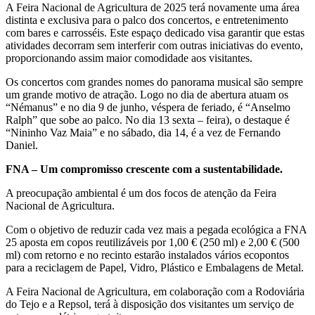
A Feira Nacional de Agricultura de 2025 terá novamente uma área
distinta e exclusiva para o palco dos concertos, e entretenimento
com bares e carrosséis. Este espaço dedicado visa garantir que estas
atividades decorram sem interferir com outras iniciativas do evento,
proporcionando assim maior comodidade aos visitantes.
Os concertos com grandes nomes do panorama musical são sempre
um grande motivo de atração. Logo no dia de abertura atuam os
“Némanus” e no dia 9 de junho, véspera de feriado, é “Anselmo
Ralph” que sobe ao palco. No dia 13 sexta – feira), o destaque é
“Nininho Vaz Maia” e no sábado, dia 14, é a vez de Fernando
Daniel.
FNA – Um compromisso crescente com a sustentabilidade.
A preocupação ambiental é um dos focos de atenção da Feira
Nacional de Agricultura.
Com o objetivo de reduzir cada vez mais a pegada ecológica a FNA
25 aposta em copos reutilizáveis por 1,00 € (250 ml) e 2,00 € (500
ml) com retorno e no recinto estarão instalados vários ecopontos
para a reciclagem de Papel, Vidro, Plástico e Embalagens de Metal.
A Feira Nacional de Agricultura, em colaboração com a Rodoviária
do Tejo e a Repsol, terá à disposição dos visitantes um serviço de