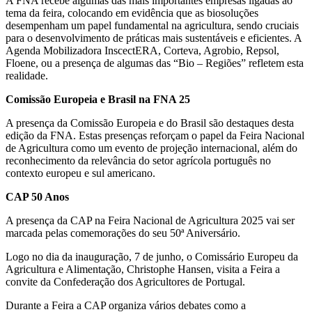
A FNA recebe algumas das mais importantes empresas ligadas ao
tema da feira, colocando em evidência que as biosoluções
desempenham um papel fundamental na agricultura, sendo cruciais
para o desenvolvimento de práticas mais sustentáveis e eficientes. A
Agenda Mobilizadora InscectERA, Corteva, Agrobio, Repsol,
Floene, ou a presença de algumas das “Bio – Regiões” refletem esta
realidade.
Comissão Europeia e Brasil na FNA 25
A presença da Comissão Europeia e do Brasil são destaques desta
edição da FNA. Estas presenças reforçam o papel da Feira Nacional
de Agricultura como um evento de projeção internacional, além do
reconhecimento da relevância do setor agrícola português no
contexto europeu e sul americano.
CAP 50 Anos
A presença da CAP na Feira Nacional de Agricultura 2025 vai ser
marcada pelas comemorações do seu 50ª Aniversário.
Logo no dia da inauguração, 7 de junho, o Comissário Europeu da
Agricultura e Alimentação, Christophe Hansen, visita a Feira a
convite da Confederação dos Agricultores de Portugal.
Durante a Feira a CAP organiza vários debates como a