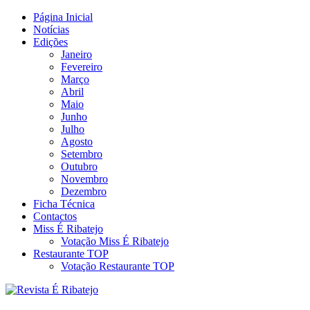
Skip
Página Inicial
Revista Social Online
to
Notícias
É Ribatejo – Revista Social
content
Edições
Janeiro
Online
Fevereiro
Março
Abril
Maio
Junho
Julho
Agosto
Setembro
Outubro
Novembro
Dezembro
Ficha Técnica
Contactos
Miss É Ribatejo
Votação Miss É Ribatejo
Restaurante TOP
Votação Restaurante TOP