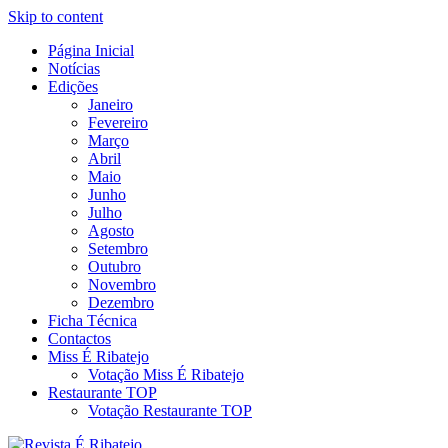
Skip to content
Página Inicial
Revista Social Online
Notícias
É Ribatejo – Revista Social
Edições
Janeiro
Online
Fevereiro
Março
Abril
Maio
Junho
Julho
Agosto
Setembro
Outubro
Novembro
Dezembro
Ficha Técnica
Contactos
Miss É Ribatejo
Votação Miss É Ribatejo
Restaurante TOP
Votação Restaurante TOP